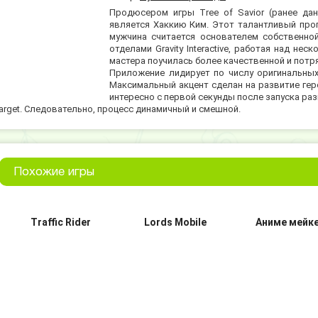
Продюсером игры Tree of Savior (ранее дан
является Хаккию Ким. Этот талантливый прог
мужчина считается основателем собственно
отделами Gravity Interactive, работая над н
мастера поучилась более качественной и пот
Приложение лидирует по числу оригинальных
Максимальный акцент сделан на развитие гер
интересно с первой секунды после запуска раз
target. Следовательно, процесс динамичный и смешной.
Похожие игры
Traffic Rider
Lords Mobile
Аниме мейк