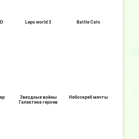
3D
Leps world 3
Battle Cats
ар
Звездные войны
Небоскреб мечты