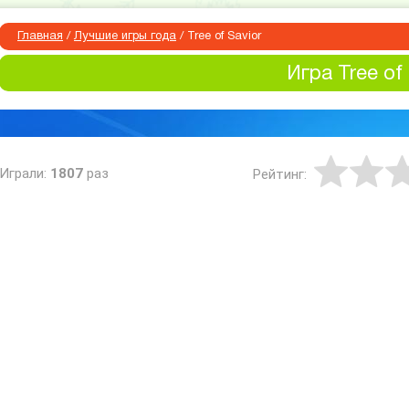
Главная
/
Лучшие игры года
/
Tree of Savior
Игра Tree of 
Играли:
1807
раз
Рейтинг: