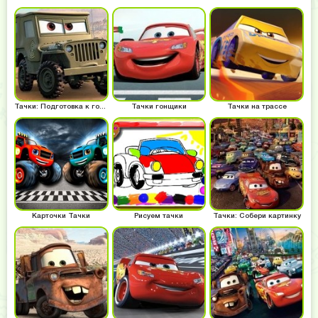
Тачки: Подготовка к гонкам
Тачки гонщики
Тачки на трассе
Карточки Тачки
Рисуем тачки
Тачки: Собери картинку