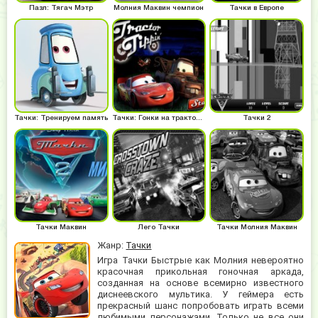
Пазл: Тягач Мэтр
Молния Маквин чемпион
Тачки в Европе
Тачки: Тренируем память
Тачки: Гонки на тракторах
Тачки 2
Тачки Маквин
Лего Тачки
Тачки Молния Маквин
Жанр:
Тачки
Игра Тачки Быстрые как Молния невероятно
красочная прикольная гоночная аркада,
созданная на основе всемирно известного
диснеевского мультика. У геймера есть
прекрасный шанс попробовать играть всеми
любимыми персонажами. Только не все они