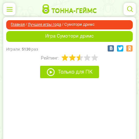
Главная
/
Лучшие игры года
/
Сумотори дримс
Игра Сумотори дримс
Играли:
5130
раз
Рейтинг:
Только для ПК