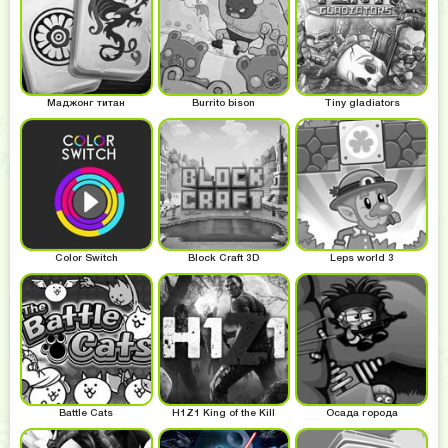
Маджонг титан
Burrito bison
Tiny gladiators
Color Switch
Block Craft 3D
Leps world 3
Battle Cats
H1Z1 King of the Kill
Осада города