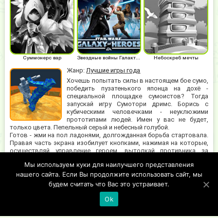
Суммонерс вар
Звездные войны Галактика героев
Небоскреб мечты
Жанр:
Лучшие игры года
Хочешь попытать силы в настоящем бое сумо,
победить пузатенького японца на дохё -
специальной площадке сумоистов? Тогда
запускай игру Сумотори дримс. Борись с
кубическими человечками - неуклюжими
прототипами людей. Имен у вас не будет,
только цвета. Пепельный серый и небесный голубой.
Готов - жми на пол ладонями, долгожданная борьба стартовала.
Правая часть экрана изобилует кнопками, нажимая на которые,
осуществляй управление героем, вытолкай противника за
стратегическую красную линию, играй жестко и беспощадно. Не
Мы используем куки для наилучшего представления
выгорит - потренируйся, и возьми реванш. Sumotori dreams на
нашего сайта. Если Вы продолжите использовать сайт, мы
победной табличке не заканчивается: оппонент все пытается
устоять, но комично падает и все смеются над таким нелепым
будем считать что Вас это устраивает.
поражением.
Ok