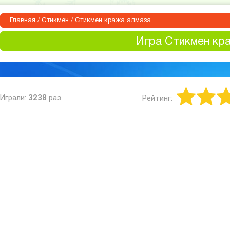
Главная
/
Стикмен
/
Стикмен кража алмаза
Игра Стикмен кр
Играли:
3238
раз
Рейтинг: