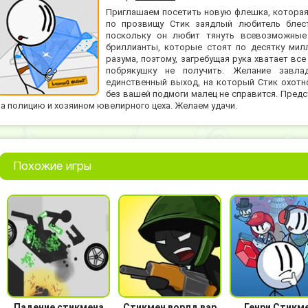
Приглашаем посетить новую флешка, которая
по прозвищу Стик заядлый любитель блест
поскольку он любит тянуть всевозможные
бриллианты, которые стоят по десятку мил
разума, поэтому, загребущая рука хватает вс
побрякушку не получить. Желание завла
единственный выход, на который Стик охотно
без вашей подмоги малец не справится. Предс
на полицию и хозяином ювелирного цеха. Желаем удачи.
Похожие игры
Падение стикмена
Стикмен ворлд вар
Генри Стикме