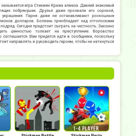
 называется игра Стикмен Кража алмаза. Давний знакомый
ящих побрякушек. Друзья даже прозвали его сорокой,
 украшения. Парня даже не останавливают роскошные
лионов долларов. Болезнь преобладает над отголосками
е подряд. Сегодня предстоит сыграть на честность. Законно
деть ценностью толкает на преступление. Воровство
 соглашается. Вам придется идти в сообщники, поскольку
тоит направлять и руководить героем, чтобы не наткнуться
н:
Stickman Battle
Stickman Party