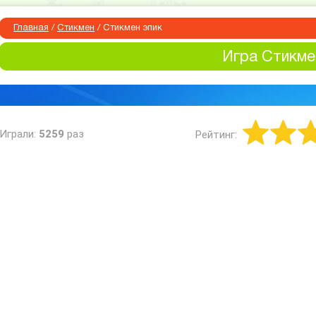
Главная
/
Стикмен
/
Стикмен эпик
Игра Стикме
Играли:
5259
раз
Рейтинг: