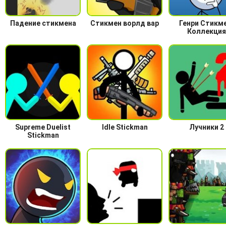
Падение стикмена
Стикмен ворлд вар
Генри Стикме
Коллекция
Supreme Duelist
Idle Stickman
Лучники 2
Stickman