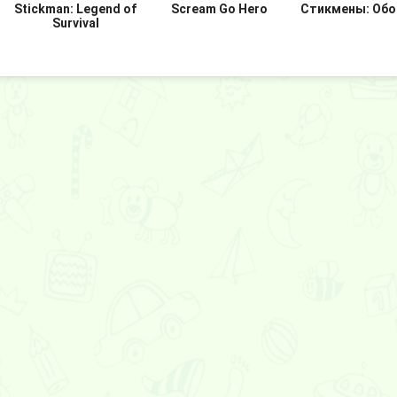
Stickman: Legend of
Scream Go Hero
Стикмены: Обо
Survival