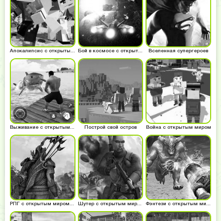
Апокалипсис с открытым миром
Бой в космосе с открытым миром
Вселенная супергероев
Выживание с открытым миром
Построй свой остров
Война с открытым миром
РПГ с открытым миром и свободой действий
Шутер с открытым миром
Фэнтези с открытым миром