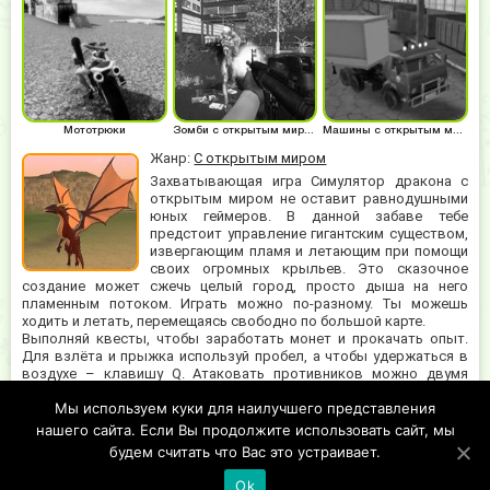
Мототрюки
Зомби с открытым миром
Машины с открытым миром
Жанр:
С открытым миром
Захватывающая игра Симулятор дракона с
открытым миром не оставит равнодушными
юных геймеров. В данной забаве тебе
предстоит управление гигантским существом,
извергающим пламя и летающим при помощи
своих огромных крыльев. Это сказочное
создание может сжечь целый город, просто дыша на него
пламенным потоком. Играть можно по-разному. Ты можешь
ходить и летать, перемещаясь свободно по большой карте.
Выполняй квесты, чтобы заработать монет и прокачать опыт.
Для взлёта и прыжка используй пробел, а чтобы удержаться в
воздухе – клавишу Q. Атаковать противников можно двумя
способами. Для дальних атак лучше применять шар огненной
Мы используем куки для наилучшего представления
энергии, нажимай для этого левую кнопку мышки. Если враг
находится близко, можно нажать правую кнопку, и ударить его
нашего сайта. Если Вы продолжите использовать сайт, мы
своим мощным хвостом.
будем считать что Вас это устраивает.
Ok