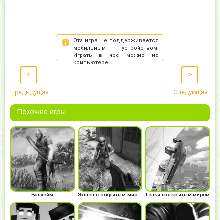
<
>
Предыдущая
Следующая
Похожие игры
Валхейм
Экшен с открытым миром
Гонки с открытым миром