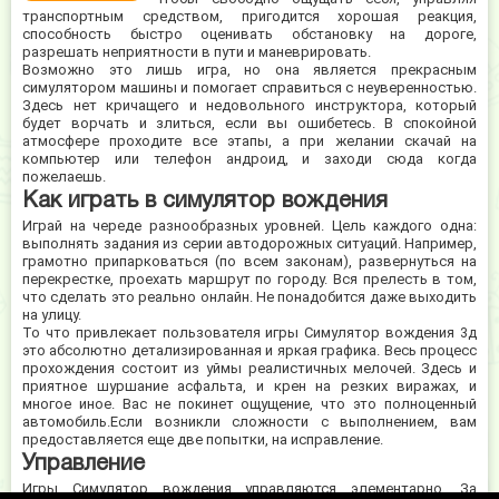
транспортным средством, пригодится хорошая реакция,
способность быстро оценивать обстановку на дороге,
разрешать неприятности в пути и маневрировать.
Возможно это лишь игра, но она является прекрасным
симулятором машины и помогает справиться с неуверенностью.
Здесь нет кричащего и недовольного инструктора, который
будет ворчать и злиться, если вы ошибетесь. В спокойной
атмосфере проходите все этапы, а при желании скачай на
компьютер или телефон андроид, и заходи сюда когда
пожелаешь.
Как играть в симулятор вождения
Играй на череде разнообразных уровней. Цель каждого одна:
выполнять задания из серии автодорожных ситуаций. Например,
грамотно припарковаться (по всем законам), развернуться на
перекрестке, проехать маршрут по городу. Вся прелесть в том,
что сделать это реально онлайн. Не понадобится даже выходить
на улицу.
То что привлекает пользователя игры Симулятор вождения 3д
это абсолютно детализированная и яркая графика. Весь процесс
прохождения состоит из уймы реалистичных мелочей. Здесь и
приятное шуршание асфальта, и крен на резких виражах, и
многое иное. Вас не покинет ощущение, что это полноценный
автомобиль.Если возникли сложности с выполнением, вам
предоставляется еще две попытки, на исправление.
Управление
Игры Симулятор вождения управляются элементарно. За