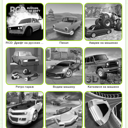
RCD: Дрифт на русских машинах
Пикап
Аварии на машинах
Ретро гараж
Водим машину
Катаемся на машине