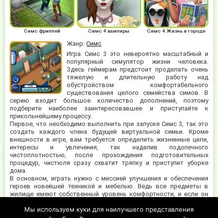
Симс фриплей
Симс 4 вампиры
Симс 4 Жизнь в городе
Жанр:
Симс
Игра Симс 3 это невероятно масштабный и
популярный симулятор жизни человека.
Здесь геймерам предстоит проделать очень
тяжелую и длительную работу над
обустройством комфортабельного
существования целого семейства симов. В
серию входит большое количество дополнений, поэтому
подберите наиболее заинтересовавшее и приступайте к
прикольнейшему процессу.
Первое, что необходимо выполнить при запуске Симс 3, так это
создать каждого члена будущей виртуальной семьи. Кроме
внешности в игре, вам требуется определить жизненные цели,
интересы и увлечения, так наделив подопечного
чистоплотностью, после прохождения подготовительных
процедур, чистюля сразу схватит тряпку и приступит уборке
дома.
В основном, играть нужно с миссией улучшения и обеспечения
героев новейшей техникой и мебелью. Ведь все предметы в
жилище имеют собственный уровень комфортности, и если он
низкий, то эффект при пользовании не достаточно
Мы используем куки для наилучшего представления
удовлетворительный. Например, пользуясь старой плитой, для
приготовления ужина, голод персонажей наступает гораздо