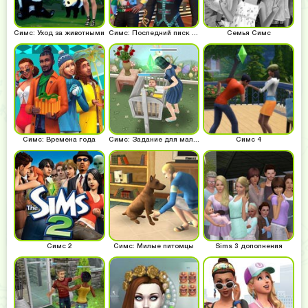
Симс: Уход за животными
Симс: Последний писк моды
Семья Симс
Симс: Времена года
Симс: Задание для малышей
Симс 4
Симс 2
Симс: Милые питомцы
Sims 3 дополнения