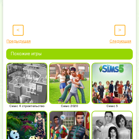
<
>
Предыдущая
Следующая
Похожие игры
Симс 4 строительство
Симс 2020
Симс 5