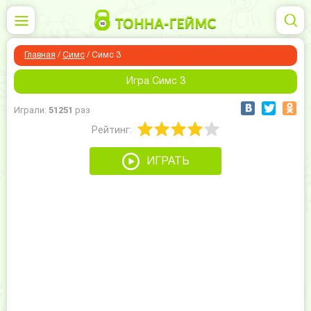
Главная
/
Симс
/
Симс 3
Игра Симс 3
Играли:
51251
раз
Рейтинг:
ИГРАТЬ