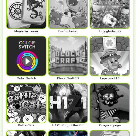
Маджонг титан
Burrito bison
Tiny gladiators
Color Switch
Block Craft 3D
Leps world 3
Battle Cats
H1Z1 King of the Kill
Осада города