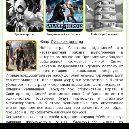
Суммонерс вар
Звездные войны Галактика героев
Небоскреб мечты
Жанр:
Лучшие игры года
Новая игра Санитары подземелий это
нестандартная забава, выполненная в
интересном жанре рпг. Приложение обладает
собственной сюжетной линией. Сюжет
насквозь подчерчивает игрушку, поэтому от
повествования невозможно увернуться.
Игрище предусматривает массу дополнительных поручений. Если
станете выполнять все задачи усердно и ответственно, быстро
убедитесь, что награды и сюрпризы не заставят долго мешкать.
Флешка нелинейная. Забудьте про спокойствие. Играть в
Санитары подземелий невозможно спокойно! Вас не оставят в
одиночестве. Постоянно будут тормошить и стараться
активизировать на быстрое реагирование. Чем агрессивнее
станет проявляться ваша реакция, тем занимательнее пойдет
процесс и вы приобретете максимум бонусов.
Сегодняшняя цель это перебить здоровых чудищ. Убийства несут
единицы необходимого опыта. Разработчики слегка не
доработали развлечение, поэтому оно немного неуклюжее.