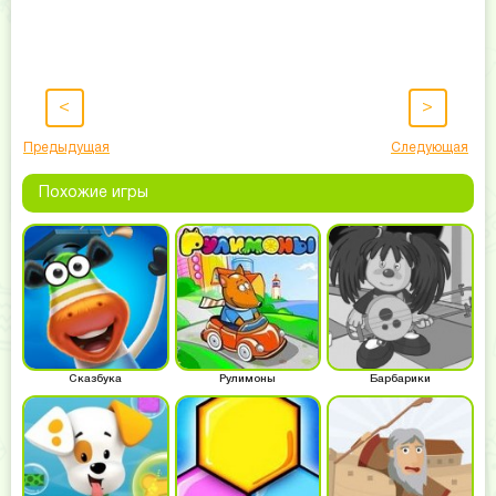
<
>
Предыдущая
Следующая
Похожие игры
Сказбука
Рулимоны
Барбарики