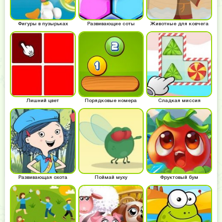
Фигуры в пузырьках
Развивающие соты
Животные для ковчега
Лишний цвет
Порядковые номера
Сладкая миссия
Развивающая охота
Поймай муху
Фруктовый бум