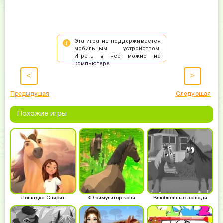
<
>
Предыдущая
Следующая
Похожие игры
Лошадка Спирит
3D симулятор коня
Влюбленные лошади