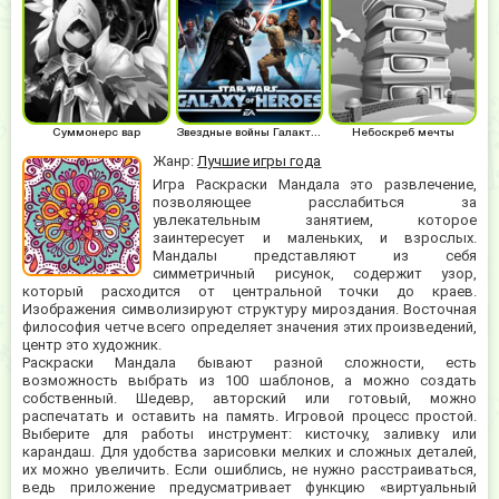
Суммонерс вар
Звездные войны Галактика героев
Небоскреб мечты
Жанр:
Лучшие игры года
Игра Раскраски Мандала это развлечение,
позволяющее расслабиться за
увлекательным занятием, которое
заинтересует и маленьких, и взрослых.
Мандалы представляют из себя
симметричный рисунок, содержит узор,
который расходится от центральной точки до краев.
Изображения символизируют структуру мироздания. Восточная
философия четче всего определяет значения этих произведений,
центр это художник.
Раскраски Мандала бывают разной сложности, есть
возможность выбрать из 100 шаблонов, а можно создать
собственный. Шедевр, авторский или готовый, можно
распечатать и оставить на память. Игровой процесс простой.
Выберите для работы инструмент: кисточку, заливку или
карандаш. Для удобства зарисовки мелких и сложных деталей,
их можно увеличить. Если ошиблись, не нужно расстраиваться,
ведь приложение предусматривает функцию «виртуальный