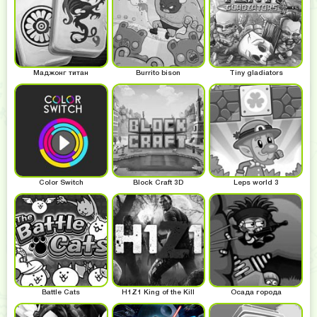
Маджонг титан
Burrito bison
Tiny gladiators
Color Switch
Block Craft 3D
Leps world 3
Battle Cats
H1Z1 King of the Kill
Осада города