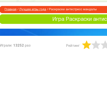
Главная
/
Лучшие игры года
/
Раскраски антистресс мандалы
Игра Раскраски анти
Играли:
13252
раз
Рейтинг: