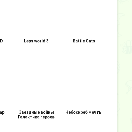
ер
Маджонг титан
Burrito bison
3D
Leps world 3
Battle Cats
ар
Звездные войны
Небоскреб мечты
Галактика героев