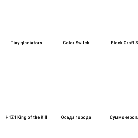
Traffic Rider
Lords Mobile
Аниме мейк
Tiny gladiators
Color Switch
Block Craft 
H1Z1 King of the Kill
Осада города
Суммонерс в