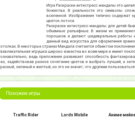
Игра Раскраски антистресс мандалы это целая
божества. В реальности это символы слож
вселенной. Изображения типично содержат кр
цветок лотоса.
Раскраски антистресс мандалы для детей быв
объемные рельефные. В жизни их применяют
порошков и делают шедевральные работы из
данный вид искусства для оформления храмов
потолках. В некоторых странах Мандала считается объектом поклонени
Развлекательная игрушка широко известна во всем мире и имеет покло
познавательно, ведь приложение развивает способность фантазирова
раз, задействовав разное сочетание цветов и выбрать лучший, а зат
красный, зеленый и желтый, но это не значит, что другими пользоваться
Похожие игры