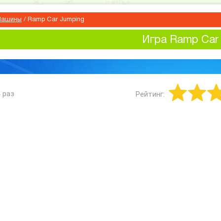
ашины
/
Ramp Car Jumping
Игра Ramp Car
4
раз
Рейтинг: