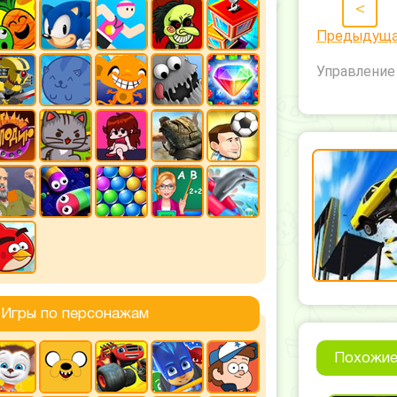
<
Предыдущ
Управление 
Игры по персонажам
Похожие