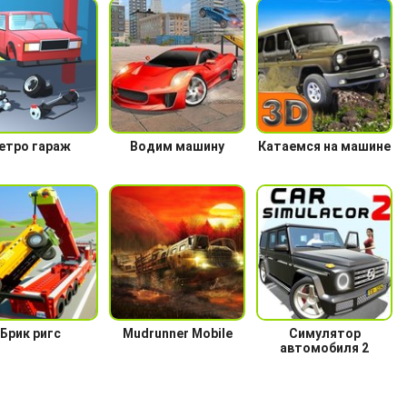
етро гараж
Водим машину
Катаемся на машине
Брик ригс
Mudrunner Mobile
Симулятор
автомобиля 2