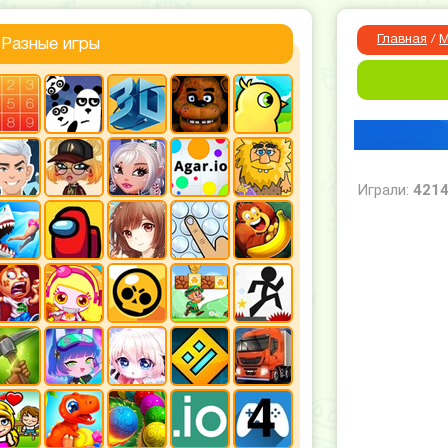
Главная
/
М
Разные игры
Играли:
421