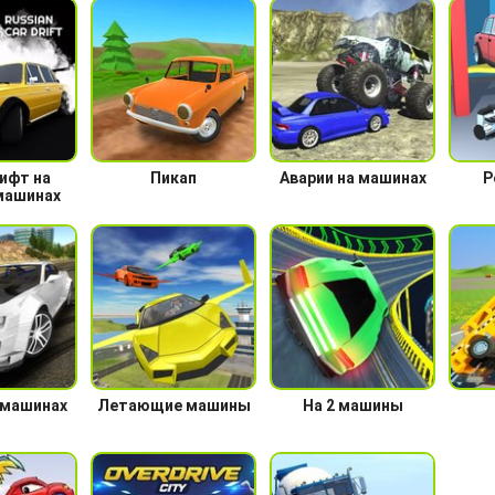
ифт на
Пикап
Аварии на машинах
Р
машинах
 машинах
Летающие машины
На 2 машины