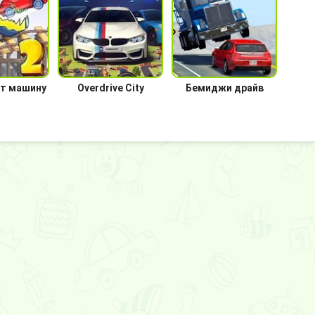
т машину
Overdrive City
Бемиджи драйв