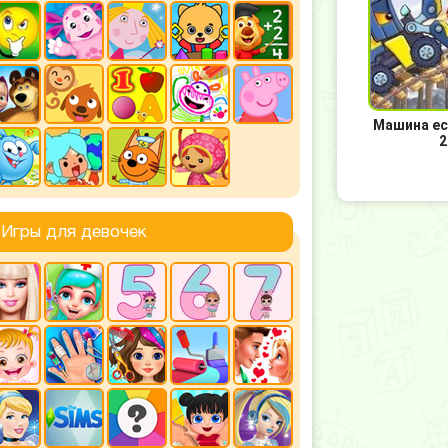
Машина ес
2
Игры для девочек