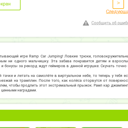
>
экран
Следующ
Сообщить об ошиб
тывающей игре Ramp Car Jumping! Ловкие трюки, головокружительн
ным ни одного мальчишку. Эта забава понравится детям и взрослы
и бонусы за рекорд ждут геймеров в данной игрушке. Скучать точно 
тачке и летать на самолёте в виртуальном небе, то теперь у тебя ес
ыезжай на трамплин. После того, как колёса оторвутся от поверхнос
елем, чтобы продлить этот экстремальный прыжок. Рамп кар джампинг
и ценными наградами.