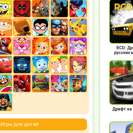
RCD: Др
русских 
Дрифт на
Игры для детей