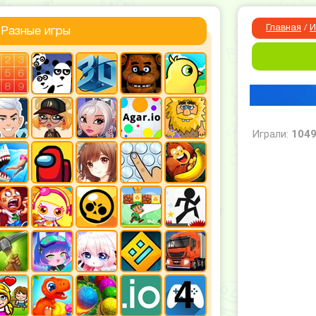
Главная
/
И
Разные игры
Играли:
104