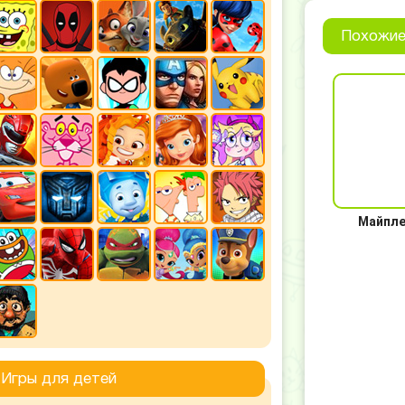
Похожие
Майпле
Игры для детей