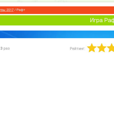
гры 2017
/
Рафт
Игра Ра
93
раз
Рейтинг: