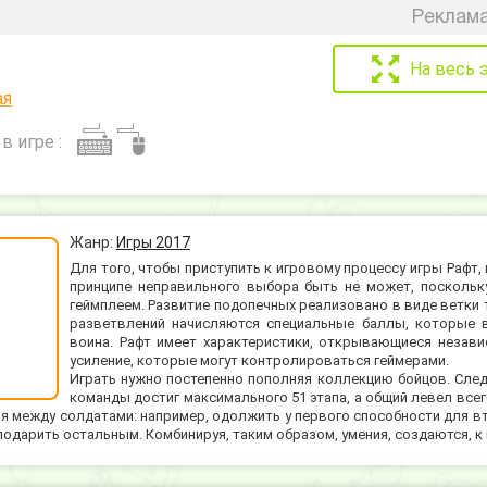
Реклама
На весь 
ая
в игре :
Жанр:
Игры 2017
Для того, чтобы приступить к игровому процессу игры Рафт
принципе неправильного выбора быть не может, поскольку
геймплеем. Развитие подопечных реализовано в виде ветки 
разветвлений начисляются специальные баллы, которые 
воина. Рафт имеет характеристики, открывающиеся незави
усиление, которые могут контролироваться геймерами.
Играть нужно постепенно пополняя коллекцию бойцов. След
команды достиг максимального 51 этапа, а общий левел все
 между солдатами: например, одолжить у первого способности для втор
одарить остальным. Комбинируя, таким образом, умения, создаются, к 