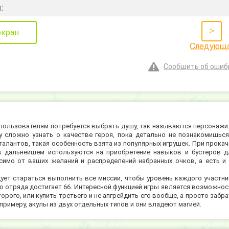
:
>
экран
Следующ
Сообщить об ошиб
, пользователям потребуется выбрать душу, так называются персонажи.
 сложно узнать о качестве героя, пока детально не познакомишься
талантов, такая особенность взята из популярных игрушек. При прокач
в дальнейшем используются на приобретение навыков и бустеров д
симо от ваших желаний и распределений набранных очков, а есть и 
ует стараться выполнить все миссии, чтобы уровень каждого участни
го отряда достигает 66. Интересной функцией игры является возможнос
ого, или купить третьего и не апгрейдить его вообще, а просто забра
примеру, акулы из двух отдельных типов и они владеют магией.