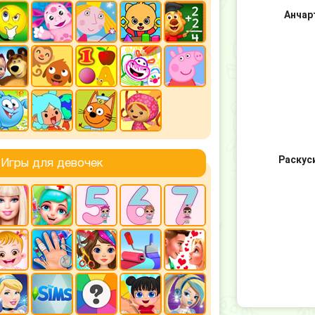
Анчар
Раскус
Игры для девочек