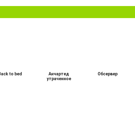
Back to bed
Анчартед
Обсервер
утраченное
наследие