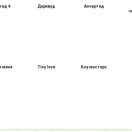
тед 4
Дарквуд
Анчартед
ч
и меня
Tiny love
Боу мастерс