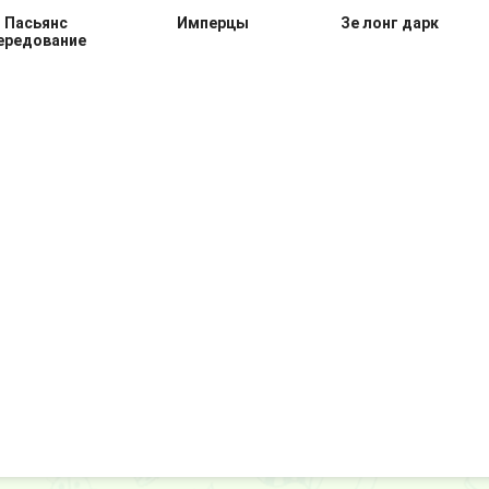
Пасьянс
Имперцы
Зе лонг дарк
ередование