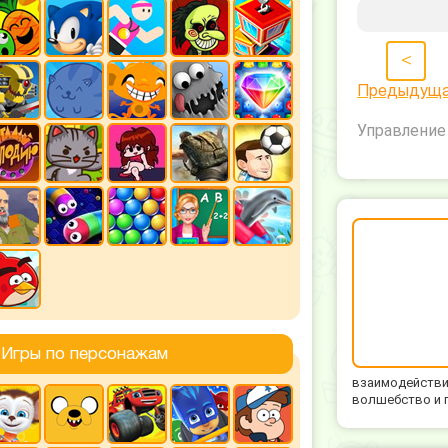
<
Предыдущ
Управление 
Игры по персонажам
взаимодействия
волшебство и п