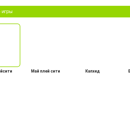
 игры
йсити
Май плей сити
Капхед