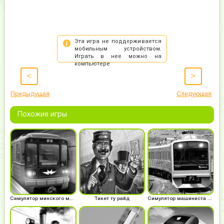
<
>
Предыдущая
Следующая
Похожие игры
Симулятор минского метро
Тикет ту райд
Симулятор машиниста поезда