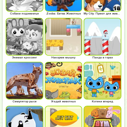
Собаки подземелья
Zooba: Битва Животных
My City: Приют для животных
Энимал кроссинг
Накорми мышку
Панда в горах
Симулятор рыси
Угадай животных
Котики вперед