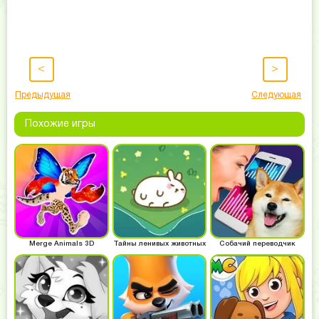
<
>
Предыдущая
Следующая
Похожие игры
Merge Animals 3D
Тайны ленивых животных
Собачий переводчик