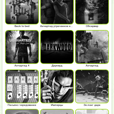
Back to bed
Анчартед утраченное наследие
Обсервер
Анчартед 4
Дарквуд
Анчартед
Пасьянс чередование
Имперцы
Зе лонг дарк