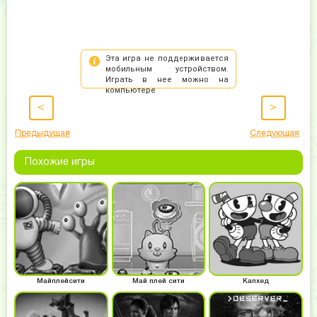
<
>
Предыдущая
Следующая
Похожие игры
Майплейсити
Май плей сити
Капхед