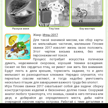
Раскуси меня
Tiny love
Боу мастерс
Жанр:
Игры 2017
Для такой значимой миссии, как сбор карты
из мельчайших частичек, маленькие Плохие
свинки 2017 изволят жизнь свою положить.
Этот чертеж весьма важна, без него
персонажам нет покоя.
Процесс потребует искусства логически
думать, недюжинной сноровки, хорошей техники вождения.
Сюжет не без сердитых птиц, не умеют они жить без внимания.
Будут лезть в дела хрюшек, тормозить задание, то и дело
мелькают их разноцветные клювики. Нередко случается, что
пернатые совсем наглеют, и тогда надобно уничтожить
несколько пташек для завершения важного труда без хлопот.
Игра Плохие свинки 2017 охватывает собой две задачи: сборку
конструкторских изделий и бесконечно долгие гонки. Сооружай
аналог любого транспорта, что знаешь, сажай в него пятачка или
двух, и добирайся до определенного места, дабы найти
очередной кусочек карты острова. Работай с теми деталями и
материалами, что притащат герои, об эстетике не задумывайся. С