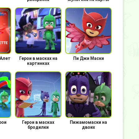
 Алет
Герои в масках на
Пи Джи Маски
картинках
рои
Герои в масках
Пижамомаски на
бродилки
двоих