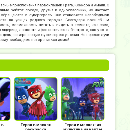
пасные приключения первоклашек Грэга, Коннора и Амайи. С
чные ребята: соседи, друзья и одноклассники, но настает
обращаются в супергероев. Они становятся непобедимой
ости на улицах родного городка. Благодаря волшебным
ость, возможность летать и видеть в темноте, как сова,
к ящерица, ловкость и фантастическая быстрота, как у кота.
лодеям, совершающие жуткие преступления. Но первые лучи
ряду необходимо поторопиться домой.
 в
Герои в масках
Герои в масках: из
раскраска
мультика на карты