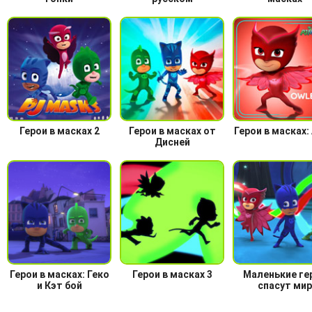
Герои в масках 2
Герои в масках от
Герои в масках:
Дисней
Герои в масках: Геко
Герои в масках 3
Маленькие ге
и Кэт бой
спасут мир