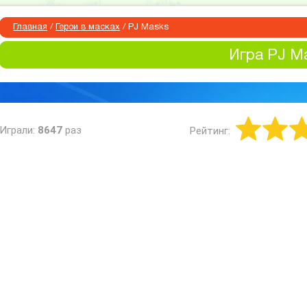
Главная
/
Герои в масках
/
PJ Masks
Игра PJ M
Играли:
8647
раз
Рейтинг: