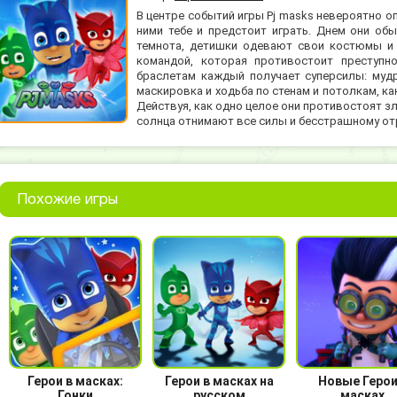
В центре событий игры Pj masks невероятно о
ними тебе и предстоит играть. Днем они обы
темнота, детишки одевают свои костюмы и 
командой, которая противостоит преступн
браслетам каждый получает суперсилы: мудр
маскировка и ходьба по стенам и потолкам, ка
Действуя, как одно целое они противостоят з
солнца отнимают все силы и бесстрашному от
Похожие игры
Герои в масках:
Герои в масках на
Новые Герои
Гонки
русском
масках