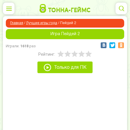
Главная
/
Лучшие игры года
/
Пейдей 2
Игра Пейдей 2
Играли:
1618
раз
Рейтинг:
Только для ПК