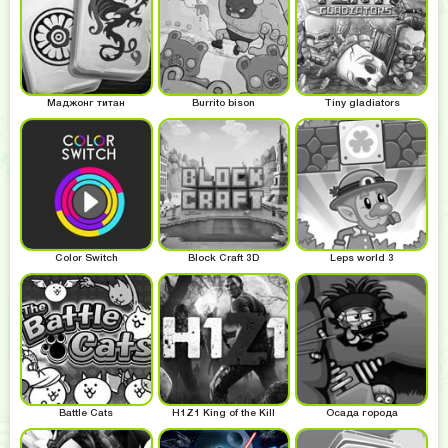
Маджонг титан
Burrito bison
Tiny gladiators
Color Switch
Block Craft 3D
Leps world 3
Battle Cats
H1Z1 King of the Kill
Осада города