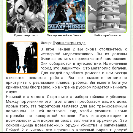
Суммонерс вар
Звездные войны Галактика героев
Небоскреб мечты
Жанр:
Лучшие игры года
В игре Пейдей 2 вы снова столкнетесь с
четверкой медвежатников. Вы их должны
были запомнить с первых частей приложения.
Они собираются в путешествие. Их конечный
город это Вашингтон. Это мегаполис богачей.
Для людей подобного ремесла в нем всегда
отыщется неплохая работа. Вы не сможете мгновенно
приступить к реализации планов грабежа. Вы имеете богатую
криминалом биографию, но в игре на русском придется начинать
с нуля.
Начинайте с малого. Стартаните с выбора тайника и убежища.
Между поручениями этот угол станет прообразом вашего дома.
Кроме того, эта территория является для вас тренировочным
полигоном. На ней поставлен тир, чтобы улучшать навык
стрельбы по конкретной мишени. Есть инструментарии и
возможности для вскрытия сейфа, загляните в оружейную. Это
сокровищница всевозможных орудий убийства и запугивания.
Пейдей 2 с читами это нереально классный вариант досуга!