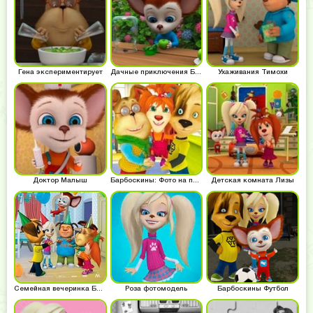
Гена экспериментирует
Дачные приключения Барбоскиных
Ухаживания Тимохи
Доктор Малыш
Барбоскины: Фото на память
Детская комната Лизы
Семейная вечеринка Барбоскиных
Роза фотомодель
Барбоскины Футбол