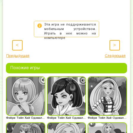
<
>
Предыдущая
Следующая
Похожие игры
Фейри Тейл Хай Одевалка Динь-Динь
Фейри Тейл Хай Одевалка Белоснежки
Фейри Тейл Хай Одевалка Алисы