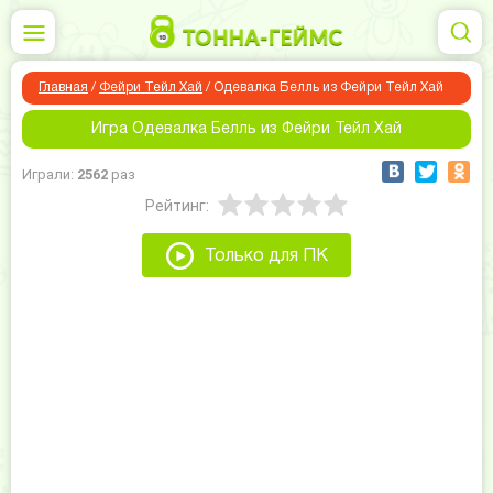
Главная
/
Фейри Тейл Хай
/
Одевалка Белль из Фейри Тейл Хай
Игра Одевалка Белль из Фейри Тейл Хай
Играли:
2562
раз
Рейтинг:
Только для ПК