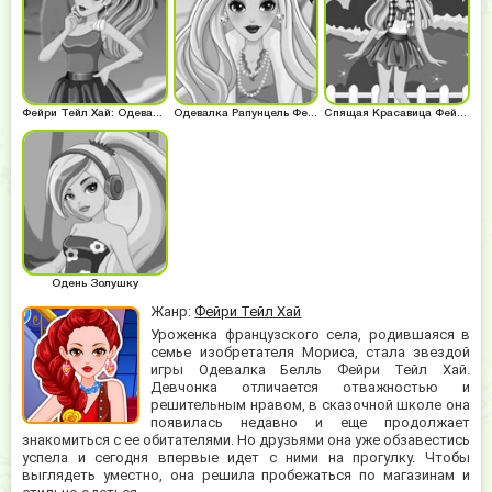
Фейри Тейл Хай: Одевалка Ариэль
Одевалка Рапунцель Фейри Тейл Хай
Спящая Красавица Фейри Тейл Хай
Одень Золушку
Жанр:
Фейри Тейл Хай
Уроженка французского села, родившаяся в
семье изобретателя Мориса, стала звездой
игры Одевалка Белль Фейри Тейл Хай.
Девчонка отличается отважностью и
решительным нравом, в сказочной школе она
появилась недавно и еще продолжает
знакомиться с ее обитателями. Но друзьями она уже обзавестись
успела и сегодня впервые идет с ними на прогулку. Чтобы
выглядеть уместно, она решила пробежаться по магазинам и