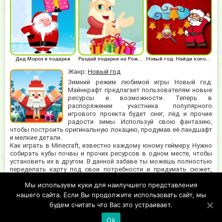
Дед Мороз и подарки
Раздай подарки на Рождество
Новый год: Найди колокольчик
Жанр:
Новый год
Зимний режим любимой игры Новый год:
Майнкрафт предлагает пользователям новые
ресурсы и возможности. Теперь в
распоряжении участника популярного
игрового проекта будет снег, лёд и прочие
радости зимы. Используй свою фантазию,
чтобы построить оригинальную локацию, продумав её ландшафт
и мелкие детали.
Как играть в Minecraft, известно каждому юному геймеру. Нужно
собирать кубы почвы и прочих ресурсов в одном месте, чтобы
установить их в другом. В данной забаве ты можешь полностью
переделать карту под свои потребности и придумать сюжет,
исходя из созданной игровой местности. Отличное развлечение
Мы используем куки для наилучшего представления
для креативных и творческих личностей, которые любят
сочинять свои истории и приключения, а не следовать задумке
нашего сайта. Если Вы продолжите использовать сайт, мы
разработчиков.
будем считать что Вас это устраивает.
Ok