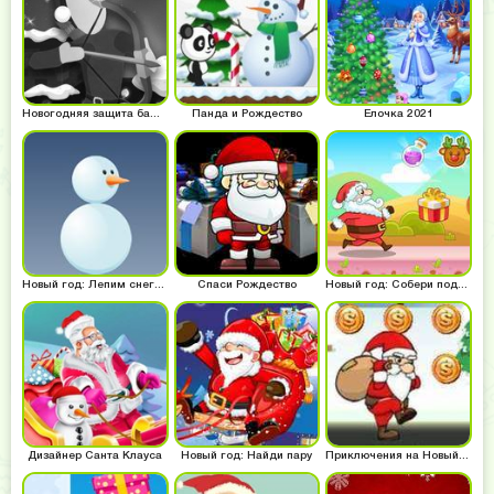
Новогодняя защита башни
Панда и Рождество
Ёлочка 2021
Новый год: Лепим снеговика
Спаси Рождество
Новый год: Собери подарки
Дизайнер Санта Клауса
Новый год: Найди пару
Приключения на Новый год