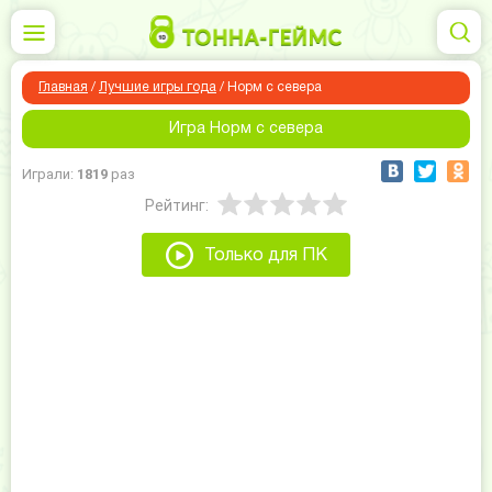
Главная
/
Лучшие игры года
/
Норм с севера
Игра Норм с севера
Играли:
1819
раз
Рейтинг:
Только для ПК