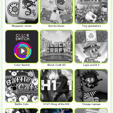
Маджонг титан
Burrito bison
Tiny gladiators
Color Switch
Block Craft 3D
Leps world 3
Battle Cats
H1Z1 King of the Kill
Осада города