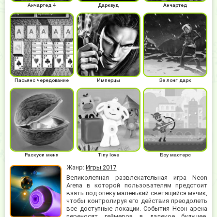
Анчартед 4
Дарквуд
Анчартед
Пасьянс чередование
Имперцы
Зе лонг дарк
Раскуси меня
Tiny love
Боу мастерс
Жанр:
Игры 2017
Великолепная развлекательная игра Neon
Arena в которой пользователям предстоит
взять под опеку маленький светящийся мячик,
чтобы контролируя его действия преодолеть
все доступные локации. События Неон арена
переносят геймеров в далекое будущее,