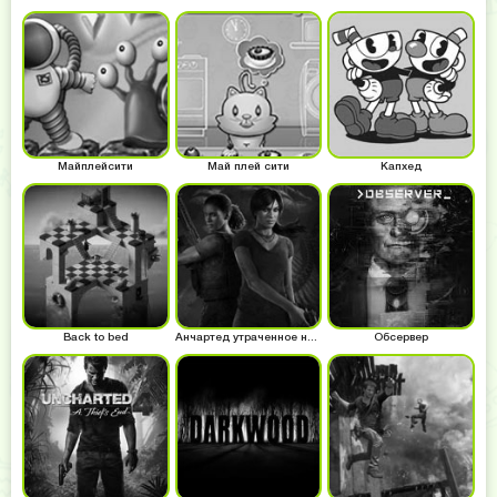
Майплейсити
Май плей сити
Капхед
Back to bed
Анчартед утраченное наследие
Обсервер