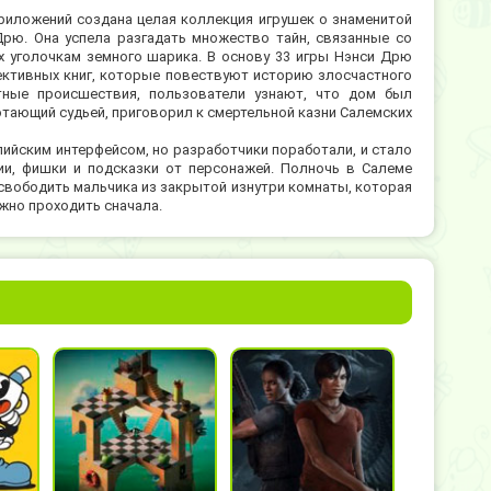
риложений создана целая коллекция игрушек о знаменитой
рю. Она успела разгадать множество тайн, связанные со
 уголочкам земного шарика. В основу 33 игры Нэнси Дрю
ективных книг, которые повествуют историю злосчастного
тные происшествия, пользователи узнают, что дом был
ботающий судьей, приговорил к смертельной казни Салемских
ийским интерфейсом, но разработчики поработали, и стало
ции, фишки и подсказки от персонажей. Полночь в Салеме
освободить мальчика из закрытой изнутри комнаты, которая
ужно проходить сначала.