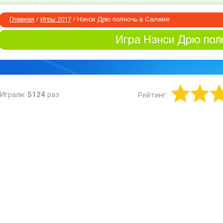
Главная
/
Игры 2017
/
Нэнси Дрю полночь в Салеме
Игра Нэнси Дрю пол
Играли:
5124
раз
Рейтинг: