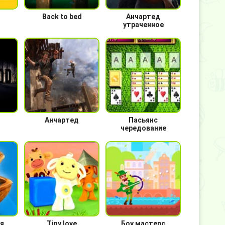
Back to bed
Анчартед
утраченное
наследие
Анчартед
Пасьянс
чередование
ня
Tiny love
Боу мастерс