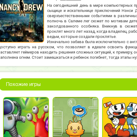
На сегодняшний день в мире компьютерных п
сыщице и искательнице приключений Нэнси Д
сверхъестественными событиями в различных
полночь в Салеме лег сюжет по мотивам дет
заколдованного особняка. Вникнув в сюже
проклят много лет назад, когда владелец, ра
ведьм, которые создали проклятье.
Изначально забава была исключительно с англ
доступно играть на русском, что позволяет в идеале освоить функ
заставляет геймеров находить решения сложных ситуаций, к примеру, 
наполнена огнем. Стоит замешкаться и ребенок погибнет, тогда этапы н
Похожие игры