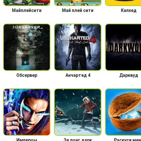
Майплейсити
Май плей сити
Капхед
Обсервер
Анчартед 4
Дарквуд
Имперцы
Зе лонг дарк
Раскуси ме