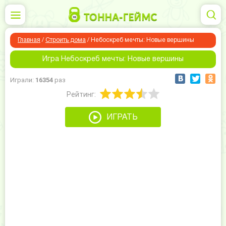
Главная
/
Строить дома
/
Небоскреб мечты: Новые вершины
Игра Небоскреб мечты: Новые вершины
Играли:
16354
раз
Рейтинг:
ИГРАТЬ