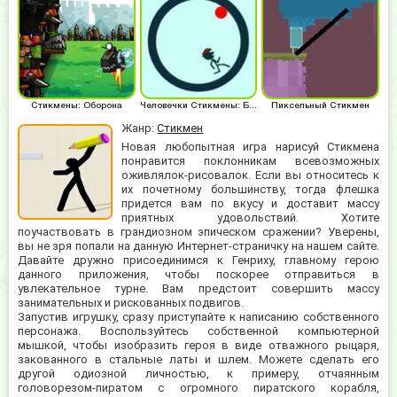
Стикмены: Оборона
Человечки Стикмены: Бег по кругу
Пиксельный Стикмен
Жанр:
Стикмен
Новая любопытная игра нарисуй Стикмена
понравится поклонникам всевозможных
оживлялок-рисовалок. Если вы относитесь к
их почетному большинству, тогда флешка
придется вам по вкусу и доставит массу
приятных удовольствий. Хотите
поучаствовать в грандиозном эпическом сражении? Уверены,
вы не зря попали на данную Интернет-страничку на нашем сайте.
Давайте дружно присоединимся к Генриху, главному герою
данного приложения, чтобы поскорее отправиться в
увлекательное турне. Вам предстоит совершить массу
занимательных и рискованных подвигов.
Запустив игрушку, сразу приступайте к написанию собственного
персонажа. Воспользуйтесь собственной компьютерной
мышкой, чтобы изобразить героя в виде отважного рыцаря,
закованного в стальные латы и шлем. Можете сделать его
другой одиозной личностью, к примеру, отчаянным
головорезом-пиратом с огромного пиратского корабля,