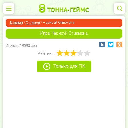
Главная
/
Стикмен
/
Нарисуй Стикмена
Игра Нарисуй Стикмена
Играли:
10582
раз
Рейтинг:
Только для ПК