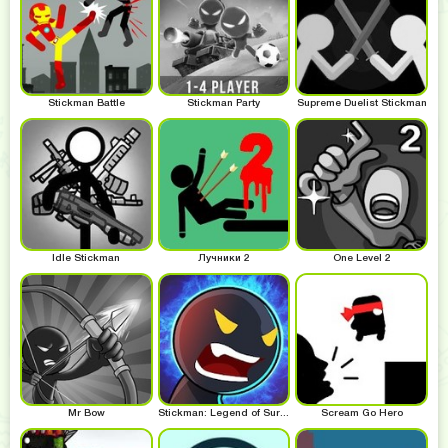
Stickman Battle
Stickman Party
Supreme Duelist Stickman
Idle Stickman
Лучники 2
One Level 2
Mr Bow
Stickman: Legend of Survival
Scream Go Hero