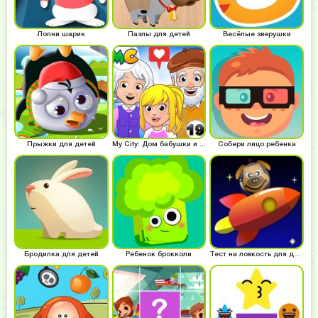
Лопни шарик
Пазлы для детей
Весёлые зверушки
Прыжки для детей
My City: Дом бабушки и дедушки
Собери лицо ребенка
Бродилка для детей
Ребенок брокколи
Тест на ловкость для детей