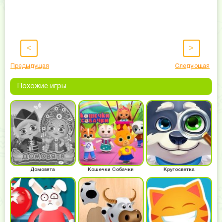
<
>
Предыдущая
Следующая
Похожие игры
Домовята
Кошечки Собачки
Кругосветка