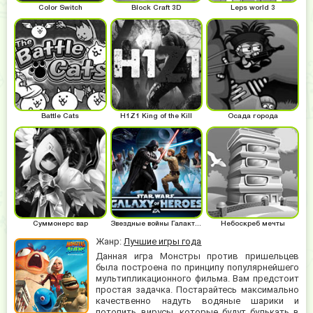
Color Switch
Block Craft 3D
Leps world 3
Battle Cats
H1Z1 King of the Kill
Осада города
Суммонерс вар
Звездные войны Галактика героев
Небоскреб мечты
Жанр:
Лучшие игры года
Данная игра Монстры против пришельцев
была построена по принципу популярнейшего
мультипликационного фильма. Вам предстоит
простая задачка. Постарайтесь максимально
качественно надуть водяные шарики и
потопить вирусы, которые будут булькать в