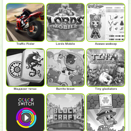
Traffic Rider
Lords Mobile
Аниме мейкер
Маджонг титан
Burrito bison
Tiny gladiators