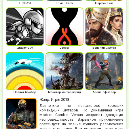
TENKYU
Trivia Crack
Перфект хит
Gravity Guy
Looper
Великий Султан
Планет бомбер
Монстер хантер ворлд
Арена оф валор
Жанр:
Игры 2018
Давненько не появлялось хороших
командных шутеров. Но динамичная игра
Modern Combat Versus исправит досадную
несправедливость. Взрывное приключение
претендует на звание лучшего развлечения
жанра стрелялок. Вам предстоит играть за