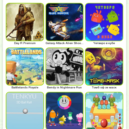
Day R Premium
Galaxy Attack Alien Shooter
Четверо в кубе
Battlelands Royale
Bendy in Nightmare Run
Томб оф зе маск