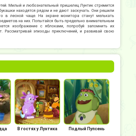
етей. Милый и любознательный пришелец Лунтик стремится
букашки находятся рядом и не дают заскучать. Они решили
то в лесной чаще. На экране монитора станут мелькать
предметов на них. Попытайся быть предельно внимательным
жется изображение с яблоками, попробуй запомнить их
ет. Рассматривай эпизоды приключений, и развивай свою
дца
В гостях у Лунтика
Подлый Пупсень