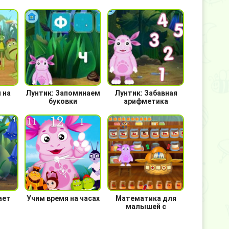
 на
Лунтик: Запоминаем
Лунтик: Забавная
буковки
арифметика
ает
Учим время на часах
Математика для
малышей с
Лунтиком