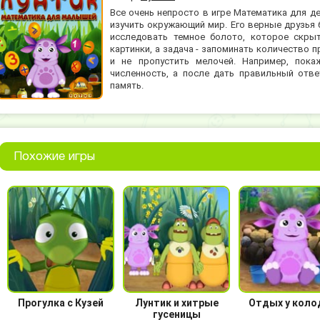
Все очень непросто в игре Математика для д
изучить окружающий мир. Его верные друзья 
исследовать темное болото, которое скры
картинки, а задача - запоминать количество 
и не пропустить мелочей. Например, пока
численность, а после дать правильный отв
память.
Похожие игры
Прогулка с Кузей
Лунтик и хитрые
Отдых у коло
гусеницы