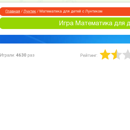
Главная
/
Лунтик
/
Математика для детей с Лунтиком
Игра Математика для д
Играли:
4630
раз
Рейтинг: