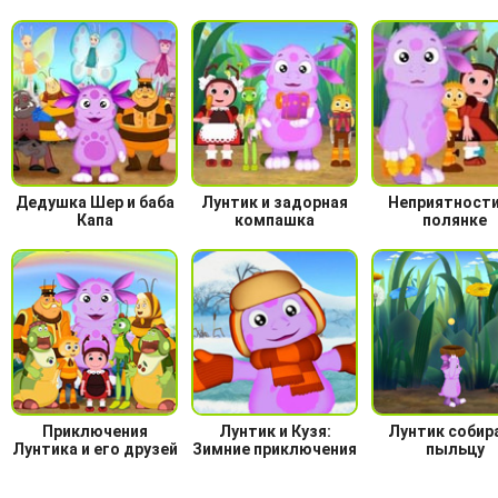
Дедушка Шер и баба
Лунтик и задорная
Неприятности
Капа
компашка
полянке
Приключения
Лунтик и Кузя:
Лунтик собир
Лунтика и его друзей
Зимние приключения
пыльцу