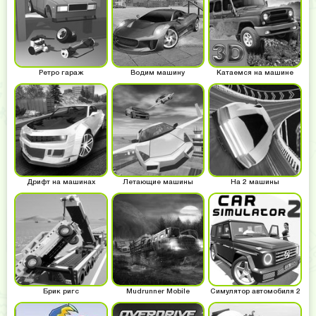
Ретро гараж
Водим машину
Катаемся на машине
Дрифт на машинах
Летающие машины
На 2 машины
Брик ригс
Mudrunner Mobile
Симулятор автомобиля 2