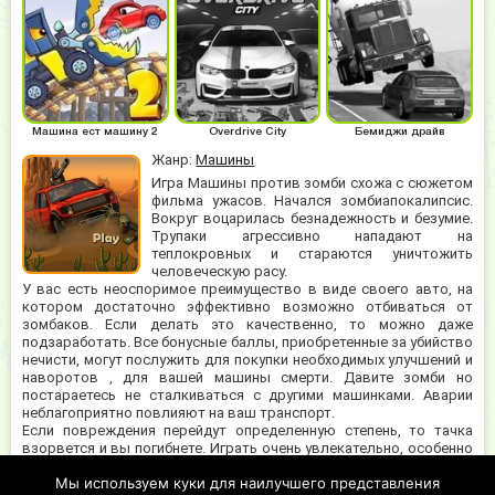
Машина ест машину 2
Overdrive City
Бемиджи драйв
Жанр:
Машины
Игра Машины против зомби схожа с сюжетом
фильма ужасов. Начался зомбиапокалипсис.
Вокруг воцарилась безнадежность и безумие.
Трупаки агрессивно нападают на
теплокровных и стараются уничтожить
человеческую расу.
У вас есть неоспоримое преимущество в виде своего авто, на
котором достаточно эффективно возможно отбиваться от
зомбаков. Если делать это качественно, то можно даже
подзаработать. Все бонусные баллы, приобретенные за убийство
нечисти, могут послужить для покупки необходимых улучшений и
наворотов , для вашей машины смерти. Давите зомби но
постараетесь не сталкиваться с другими машинками. Аварии
неблагоприятно повлияют на ваш транспорт.
Если повреждения перейдут определенную степень, то тачка
взорвется и вы погибнете. Играть очень увлекательно, особенно
учитывая множество уровней. Каждый из них имеет уникальные
Мы используем куки для наилучшего представления
особенности и сюрпризы. В игре Машины против зомби есть