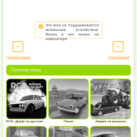
<
>
Предыдущая
Следующая
Похожие игры
RCD: Дрифт на русских машинах
Пикап
Аварии на машинах