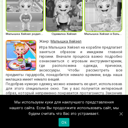
Малышка Хейзел родилась
Одевалка Хейзел
Малышка Хейзел в больнице
Жанр:
Малышка Хейзел
Игра Малышка Хейзел на корабле предлагает
заняться образом и имиджем главной
героини. Вначале процесса важно подробно
ознакомиться с игровым инструментарием,
где расположена одежда, прически,
аксессуары. Чтобы рассмотреть все
предметы гардероба, понадобится немало времени, ведь наша
милашка имеет немало вещей.
Подобрав нужную одежку, можно изменить ее цвет, использовав
для этого специальное окно. Так у вас получится интересный
образ, который непременно понравится протагонисту. Закончив
свою работу, можно нажать на иконку "готово" и сохранить
Мы используем куки для наилучшего представления
полученный облик. Благодаря разнообразию элементов, вам
обязательно захочется играть еще много раз, придумывая
нашего сайта. Если Вы продолжите использовать сайт, мы
различные комбинации и варианты.
будем считать что Вас это устраивает.
Ok