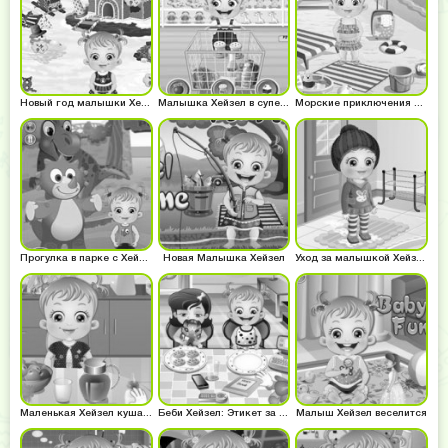
Новый год малышки Хейзел
Малышка Хейзел в супермаркете
Морские приключения малышки
Прогулка в парке с Хейзел
Новая Малышка Хейзел
Уход за малышкой Хейзел
Маленькая Хейзел кушает
Беби Хейзел: Этикет за столом
Малыш Хейзел веселится