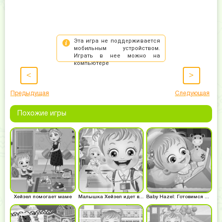
<
>
Предыдущая
Следующая
Похожие игры
Хейзел помогает маме
Малышка Хейзел идет в школу
Baby Hazel: Готовимся ко сну