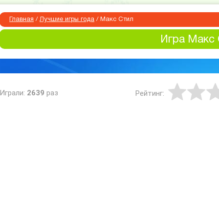
Главная
/
Лучшие игры года
/
Макс Стил
Игра Макс 
Играли:
2639
раз
Рейтинг: