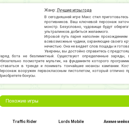
Жанр:
Лучшие игры года
В сегодняшней игре Макс стил приготовьтесь
противников. Ваш ключевой персонаж заточе
монстр. Безусловно, чудовище будут оберег
ультралинков добиться желаемого.
Игровой путь парня наполнен прохождением
всевозможные чудики, охраняющие своего круп
нечистью. Она не ведает слов пощады и готова
Уверены, вы достойно справитесь с предстоя
Заряд бота не безлимитный. Существуют определенные заряды, п
Обязательно посмотрите мультик, на фундаменте которого програм
оставаться в тренде и понимать тончайшие нюансы кампании. Кос
Персонаж вооружен первоклассным пистолетом, который отлично п
Приобретете бонусы.
Похожие игры
Traffic Rider
Lords Mobile
Аниме мейк