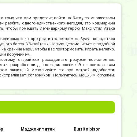
 к тому, что вам предстоит пойти на битву со множеством
н разбить одного-единственного негодяя, это кошмарный
ать, чтобы помешать легендарному герою Макс Стил Атака
 всевозможных преград и головоломок. Будут попадаться
ного босса. Убивайте их. Нельзя церемониться с подобной
 на крайние меры, чтобы вас притормозить. Играть нелегко.
щим поручением.
оэтому, старайтесь расходовать ресурсы поэкономнее.
мисты разработали данное приложение. Это позволит вам
тюм защитный. Используйте его при острой надобности.
ристреливает соперников. Пользуйтесь мощным оружием.
ер
Маджонг титан
Burrito bison