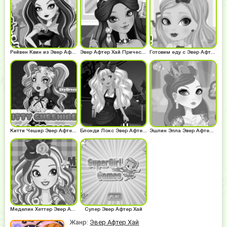
Рейвен Квин из Эвер Афтер Хай
Эвер Афтер Хай Прически
Готовим еду с Эвер Афтер Хай
Китти Чешир Эвер Афтер Хай
Блонди Локс Эвер Афтер Хай
Эшлин Элла Эвер Афтер Хай
Меделин Хеттер Эвер Афтер Хай
Супер Эвер Афтер Хай
Жанр:
Эвер Афтер Хай