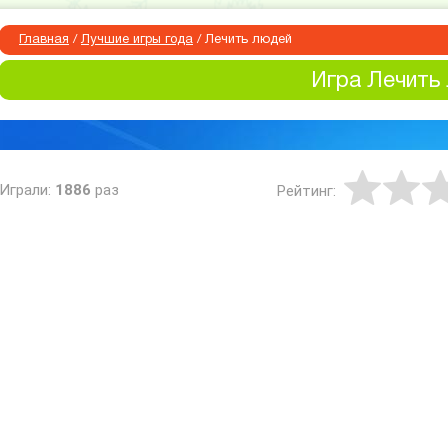
Главная
/
Лучшие игры года
/
Лечить людей
Игра Лечить
Играли:
1886
раз
Рейтинг: