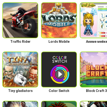
Traffic Rider
Lords Mobile
Аниме мейк
Tiny gladiators
Color Switch
Block Craft 