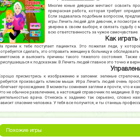
Многие юные девушки мечтают освоить про
прекрасная работа, которая требует опреде
Если задавалась подобным вопросом, предлага
игры Лечить людей для девочек, и посмотри к
уверена в своем выборе, и связать судьбу с 
всю ответственность за чужое самочувствие.
Как играть
На прием к тебе поступает пациентка. Это пожилая леди, у которой
потребуется сделать, это отправить женщину в больницу и обследовать
симптомов и выяснить причины такого тяжелого состояния. Также 
прислушаешься к подсказкам. В Лечить людей главное это точно и верн
Управлен
Хорошо присмотрись к изображению и запомни: зеленые стрелочки, 
требуется производить кликом мыши. Игра Лечить людей очень проста
облегчает прохождение. В моменты сомнения загляни и прочти, что и к
Это не обычное развлечение, а настоящий справочник по медицине. В п
деятельностью врача. Отнесись к заданию так серьезно, словно на
зависит спасение человека. У тебя все получится, и ты станешь профес
Похожие игры