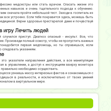
фессию медсестры или стать врачом. Спасать жизни это
ленных навыков и очень тщательного подхода к обучению.
ем сначала пройти небольшой тест. Заходи в госпиталь из
ак все устроено. Если тебе понравится здесь, можешь быть
медициной. Верни здоровье престарелой даме и почувствуй
 в игру Лечить людей
 случился приступ. Диагноз опасный - инсульт. Все, что
 ее. Произведи полный осмотр, чтобы не пропустить важных
понадобится первая медпомощь, но ты справишься, если
о следовать указаниям.
ие
это указатели направления действия, а все манипуляции
я в управлении, а доступ к инструкциям вверху монитора
ак правильно необходимо осуществить.
роцессе узнаешь массу интересных фактов и ознакомишься с
ходишься в реальности, и исключительно от твоих умений
сионалом в виртуальном мире.