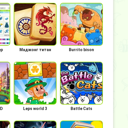
ер
Маджонг титан
Burrito bison
3D
Leps world 3
Battle Cats