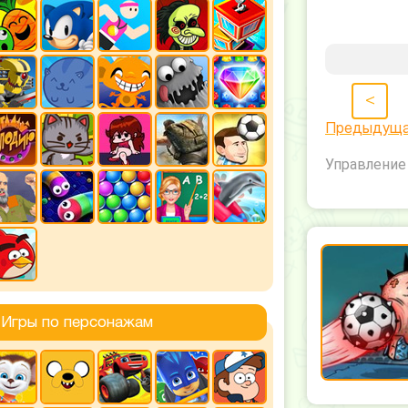
<
Предыдущ
Управление 
Игры по персонажам