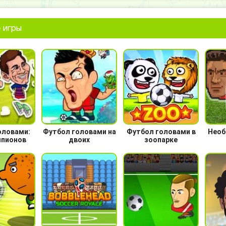
 игры
оловами:
Футбол головами на
Футбол головами в
Необ
мпионов
двоих
зоопарке
2019