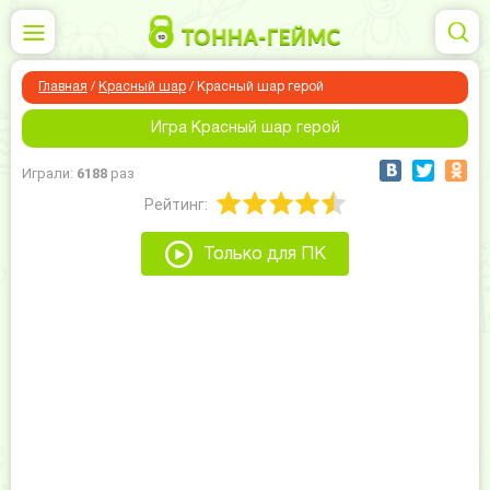
Главная
/
Красный шар
/
Красный шар герой
Игра Красный шар герой
Играли:
6188
раз
Рейтинг:
Только для ПК