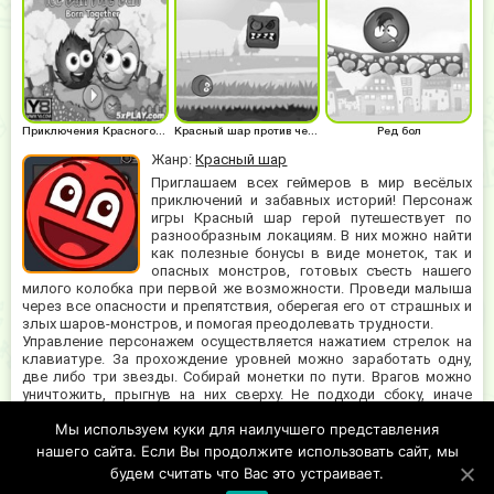
Приключения Красного шара
Красный шар против черного квадрата
Ред бол
Жанр:
Красный шар
Приглашаем всех геймеров в мир весёлых
приключений и забавных историй! Персонаж
игры Красный шар герой путешествует по
разнообразным локациям. В них можно найти
как полезные бонусы в виде монеток, так и
опасных монстров, готовых съесть нашего
милого колобка при первой же возможности. Проведи малыша
через все опасности и препятствия, оберегая его от страшных и
злых шаров-монстров, и помогая преодолевать трудности.
Управление персонажем осуществляется нажатием стрелок на
клавиатуре. За прохождение уровней можно заработать одну,
две либо три звезды. Собирай монетки по пути. Врагов можно
уничтожить, прыгнув на них сверху. Не подходи сбоку, иначе
шарику не поздоровится. В верхней части экрана находится
Мы используем куки для наилучшего представления
шкала здоровья, сумма монет и заработанная за прохождение
награда. Впереди тебя ждёт много испытаний, скучать времени не
нашего сайта. Если Вы продолжите использовать сайт, мы
останется.
будем считать что Вас это устраивает.