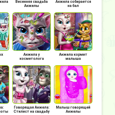
жела
Весенняя свадьба
Анжела собирается
Анжелы
на бал
ых
Анжела у
Анжела кормит
косметолога
малыша
а:
Говорящая Анжела:
Малыш говорящей
поты
Стилист на свадьбу
Анжелы