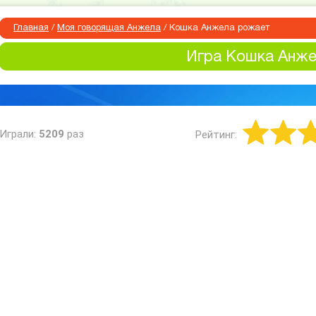
Главная
/
Моя говорящая Анжела
/
Кошка Анжела рожает
Игра Кошка Анж
Играли:
5209
раз
Рейтинг: