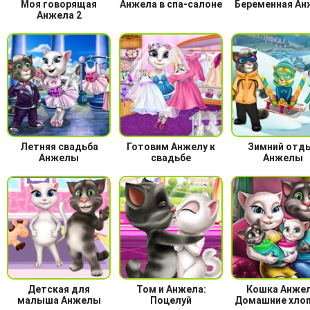
Моя говорящая
Анжела в спа-салоне
Беременная Ан
Анжела 2
Летняя свадьба
Готовим Анжелу к
Зимний отд
Анжелы
свадьбе
Анжелы
Детская для
Том и Анжела:
Кошка Анжел
малыша Анжелы
Поцелуй
Домашние хло