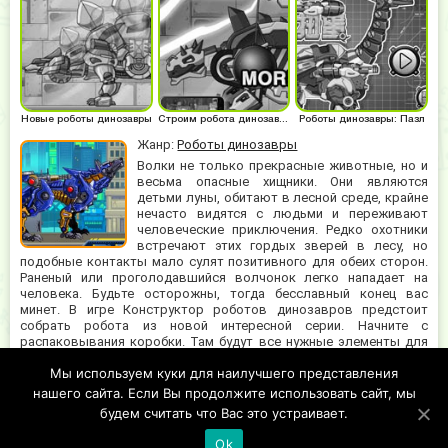
Новые роботы динозавры
Строим робота динозавра
Роботы динозавры: Пазл
Жанр:
Роботы динозавры
Волки не только прекрасные животные, но и
весьма опасные хищники. Они являются
детьми луны, обитают в лесной среде, крайне
нечасто видятся с людьми и переживают
человеческие приключения. Редко охотники
встречают этих гордых зверей в лесу, но
подобные контакты мало сулят позитивного для обеих сторон.
Раненый или проголодавшийся волчонок легко нападает на
человека. Будьте осторожны, тогда бесславный конец вас
минет. В игре Конструктор роботов динозавров предстоит
собрать робота из новой интересной серии. Начните с
распаковывания коробки. Там будут все нужные элементы для
построения волкообразной модели. Проявите внимательность и
Мы используем куки для наилучшего представления
наблюдательность. Важно правильно соединить между собой
все компоненты. Когда справитесь, пойдете на первую вылазку в
нашего сайта. Если Вы продолжите использовать сайт, мы
город.
будем считать что Вас это устраивает.
Ok