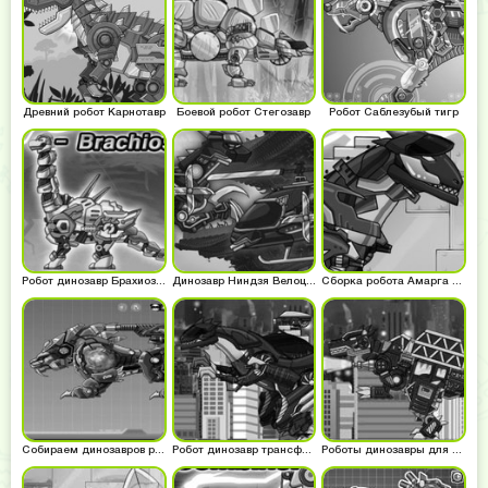
Древний робот Карнотавр
Боевой робот Стегозавр
Робот Саблезубый тигр
Робот динозавр Брахиозавр
Динозавр Ниндзя Велоцираптор
Сборка робота Амарга Алло
Собираем динозавров роботов
Робот динозавр трансформер
Роботы динозавры для мальчиков