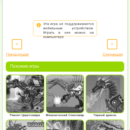
<
>
Предыдущая
Следующая
Похожие игры
Ремонт Цератозавра
Механический Спинозавр
Черный дракон