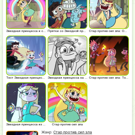
Звездная принцесса и силы зла для девочек
Прятки со Звездной принцессой
Стар против сил зла: Одевалки
Тест Звездная принцесса и силы зла
Звездная принцесса на русском
Стар против сил зла: Том и Марко
Звездная принцесса из мультика Дисней
Стар против сил зла
Жанр:
Стар против сил зла