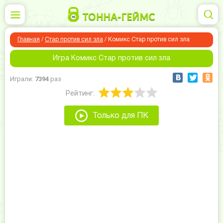
Главная
/
Стар против сил зла
/
Комикс Стар против сил зла
Игра Комикс Стар против сил зла
Играли:
7394
раз
Рейтинг:
Только для ПК