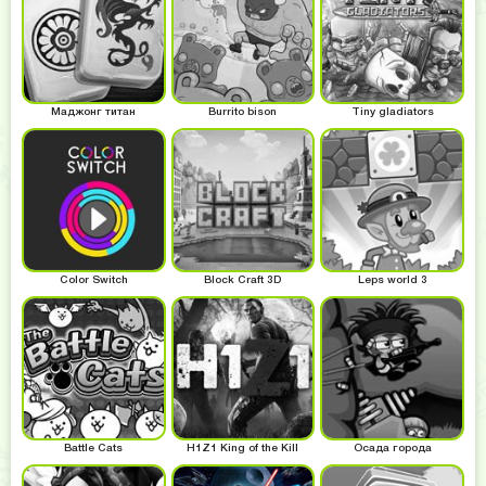
Маджонг титан
Burrito bison
Tiny gladiators
Color Switch
Block Craft 3D
Leps world 3
Battle Cats
H1Z1 King of the Kill
Осада города