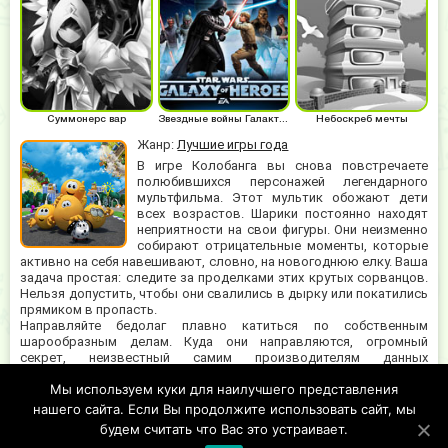
Суммонерс вар
Звездные войны Галактика героев
Небоскреб мечты
Жанр:
Лучшие игры года
В игре Колобанга вы снова повстречаете
полюбившихся персонажей легендарного
мультфильма. Этот мультик обожают дети
всех возрастов. Шарики постоянно находят
неприятности на свои фигуры. Они неизменно
собирают отрицательные моменты, которые
активно на себя навешивают, словно, на новогоднюю елку. Ваша
задача простая: следите за проделками этих крутых сорванцов.
Нельзя допустить, чтобы они свалились в дырку или покатились
прямиком в пропасть.
Направляйте бедолаг плавно катиться по собственным
шарообразным делам. Куда они направляются, огромный
секрет, неизвестный самим производителям данных
виртуальных развлечений. Крошки страшно таинственные,
Мы используем куки для наилучшего представления
поэтому, собственными планами предпочитают не делиться с
окружающими. Ребята не должны опоздать на условленное
нашего сайта. Если Вы продолжите использовать сайт, мы
время. Следите за таймером!
будем считать что Вас это устраивает.