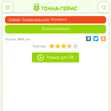
Главная
/
Лучшие игры года
/
Колобанга
Игра Колобанга
Играли:
3431
раз
Рейтинг:
Только для ПК