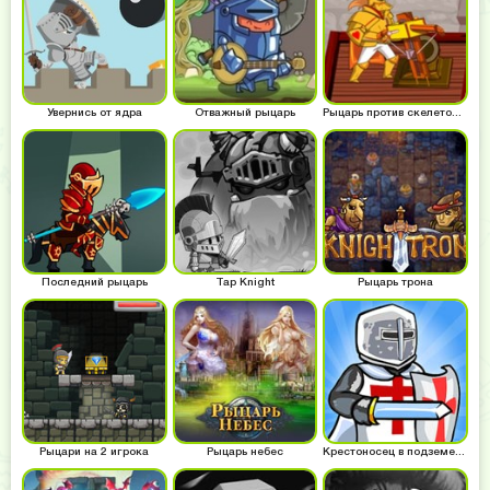
Увернись от ядра
Отважный рыцарь
Рыцарь против скелетонов
Последний рыцарь
Tap Knight
Рыцарь трона
Рыцари на 2 игрока
Рыцарь небес
Крестоносец в подземелье