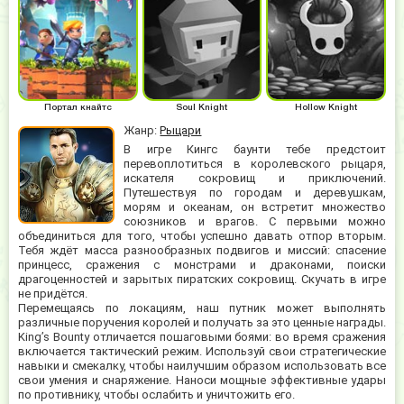
Портал кнайтс
Soul Knight
Hollow Knight
Жанр:
Рыцари
В игре Кингс баунти тебе предстоит
перевоплотиться в королевского рыцаря,
искателя сокровищ и приключений.
Путешествуя по городам и деревушкам,
морям и океанам, он встретит множество
союзников и врагов. С первыми можно
объединиться для того, чтобы успешно давать отпор вторым.
Тебя ждёт масса разнообразных подвигов и миссий: спасение
принцесс, сражения с монстрами и драконами, поиски
драгоценностей и зарытых пиратских сокровищ. Скучать в игре
не придётся.
Перемещаясь по локациям, наш путник может выполнять
различные поручения королей и получать за это ценные награды.
King’s Bounty отличается пошаговыми боями: во время сражения
включается тактический режим. Используй свои стратегические
навыки и смекалку, чтобы наилучшим образом использовать все
свои умения и снаряжение. Наноси мощные эффективные удары
по противнику, чтобы ослабить и уничтожить его.