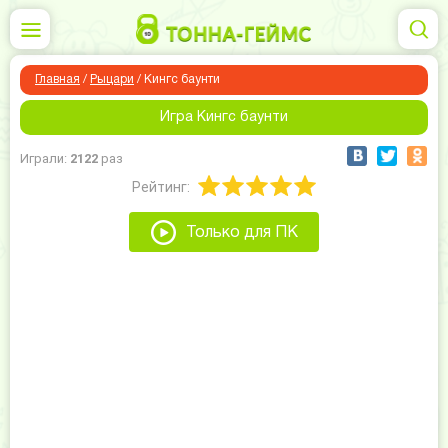
Главная
/
Рыцари
/
Кингс баунти
Игра Кингс баунти
Играли:
2122
раз
Рейтинг:
Только для ПК