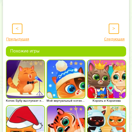
<
>
Предыдущая
Следующая
Похожие игры
Котик Бубу выступает по TV
Мой виртуальный котенок Бубу
Король и Королева