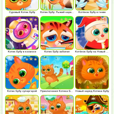
Суровый Котик Бубу
Котик Бубу: Рыжий карась
Котёнок Бубу в гневе
Котик Бубу в космосе
Котик Бубу заболел
Котёнок Бубу на Новый Год
Котик Бубу супергерой
Приключения Котика Бубу
Новый наряд Котика Бубу