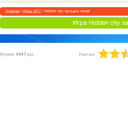
Главная
/
Игры 2017
/
Hidden city загадка теней
Игра Hidden city з
Играли:
9497
раз
Рейтинг: