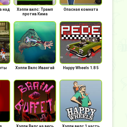
а над
Хэппи вилс: Трамп
Опасная комната
против Кима
арты
Хэппи Вилс Ивангай
Happy Wheels 1.8 5
s
Хэппи Вилс на весь
Хэппи вилс 1 часть