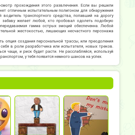
осмотр прохождения этого развлечения. Если вы решили
танет отличным испытательным полигоном для обнаружения
й водитель транспортного средства, попавший на дорогу
ю забаву желает любой, кто пробовал одолеть подобную
епередаваемая гамма острых эмоций обеспеченна. Любой
ательной жестокостью, лишающих несчастного персонажа
ть опция создания персональной трассы, или преодоления
себя в роли разработчика или испытателя, новых треков.
ся чаще, и риск будет расти. Не расслабляйся, используй
анспортом, у тебя появится немного шансов на успех.