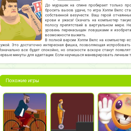
До мурашек на спине пробирает только пр
бросить вызов удаче, то игра Хэппи Вилс с
собственной везучести. Ваш герой отчаянны
крови и ужаса! Скачать на компьютер таку
полосу препятствий в виртуальном мире. Н
уровень перенасыщен ловушками и изобрет
возможности выжить.
В полной версии Хэппи Вилс на компьютер ес
чужой. Это достаточно интересная фишка, позволяющая испробовать 
Изначально все будет спокойно, но опасности вскоре станут появлять
первые минуты для адаптации. Если научишься маневрировать личным тр
Похожие игры