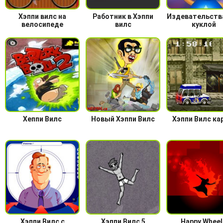
Хэппи вилс на
Работник в Хэппи
Издевательств
велосипеде
вилс
куклой
Хеппи Вилс
Новый Хэппи Вилс
Хэппи Вилс к
Хэппи Вилс с
Хэппи Вилс 5
Happy Wheel