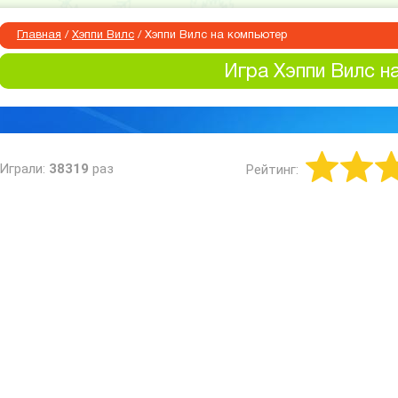
Главная
/
Хэппи Вилс
/
Хэппи Вилс на компьютер
Игра Хэппи Вилс н
Играли:
38319
раз
Рейтинг: