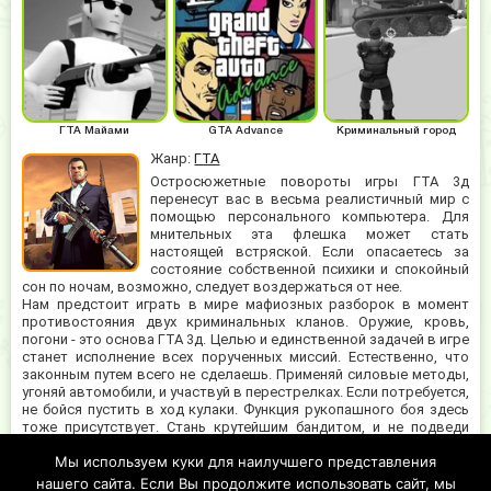
ГТА Майами
GTA Advance
Криминальный город
Жанр:
ГТА
Остросюжетные повороты игры ГТА 3д
перенесут вас в весьма реалистичный мир с
помощью персонального компьютера. Для
мнительных эта флешка может стать
настоящей встряской. Если опасаетесь за
состояние собственной психики и спокойный
сон по ночам, возможно, следует воздержаться от нее.
Нам предстоит играть в мире мафиозных разборок в момент
противостояния двух криминальных кланов. Оружие, кровь,
погони - это основа ГТА 3д. Целью и единственной задачей в игре
станет исполнение всех порученных миссий. Естественно, что
законным путем всего не сделаешь. Применяй силовые методы,
угоняй автомобили, и участвуй в перестрелках. Если потребуется,
не бойся пустить в ход кулаки. Функция рукопашного боя здесь
тоже присутствует. Стань крутейшим бандитом, и не подведи
своих боссов. Если хочешь добиться успеха и заслужить доверие
Мы используем куки для наилучшего представления
главарей банды, то выполняй поручения досконально. Тогда
твои миссии станут сложнее и заметно опаснее. Но и выгода от
нашего сайта. Если Вы продолжите использовать сайт, мы