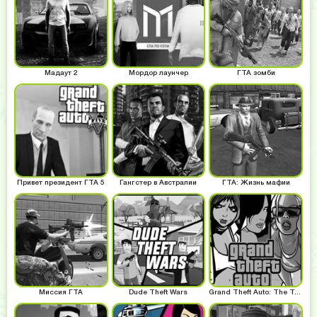
Мадаут 2
Мордор лаунчер
ГТА зомби
Привет президент ГТА 5
Гангстер в Австралии
ГТА: Жизнь мафии
Миссия ГТА
Dude Theft Wars
Grand Theft Auto: The Trilogy