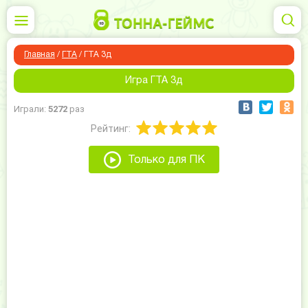
Главная
/
ГТА
/
ГТА 3д
Игра ГТА 3д
Играли:
5272
раз
Рейтинг:
Только для ПК