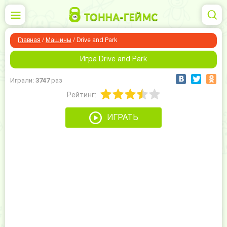
Главная
/
Машины
/
Drive and Park
Игра Drive and Park
Играли:
3747
раз
Рейтинг:
ИГРАТЬ