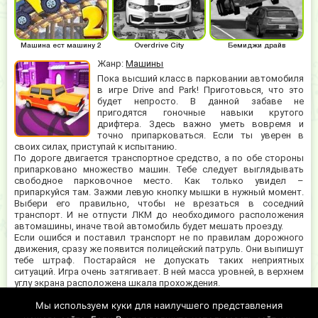
Машина ест машину 2
Overdrive City
Бемиджи драйв
Жанр:
Машины
Пока высший класс в парковании автомобиля
в игре Drive and Park! Приготовься, что это
будет непросто. В данной забаве не
пригодятся гоночные навыки крутого
дрифтера. Здесь важно уметь вовремя и
точно припарковаться. Если ты уверен в
своих силах, приступай к испытанию.
По дороге двигается транспортное средство, а по обе стороны
припарковано множество машин. Тебе следует выглядывать
свободное парковочное место. Как только увидел –
припаркуйся там. Зажми левую кнопку мышки в нужный момент.
Выбери его правильно, чтобы не врезаться в соседний
транспорт. И не отпусти ЛКМ до необходимого расположения
автомашины, иначе твой автомобиль будет мешать проезду.
Если ошибся и поставил транспорт не по правилам дорожного
движения, сразу же появится полицейский патруль. Они выпишут
тебе штраф. Постарайся не допускать таких неприятных
ситуаций. Игра очень затягивает. В ней масса уровней, в верхнем
углу экрана расположена шкала прохождения.
Зарабатывай монеты за верное паркование и прохождение
Мы используем куки для наилучшего представления
уровней. За деньги можно открыть другие модели авто в гараже,
находящемся в игровом меню Drive and Park. Стань асом в