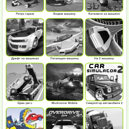
Ретро гараж
Водим машину
Катаемся на машине
Дрифт на машинах
Летающие машины
На 2 машины
Брик ригс
Mudrunner Mobile
Симулятор автомобиля 2