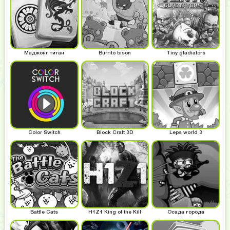
Маджонг титан
Burrito bison
Tiny gladiators
Color Switch
Block Craft 3D
Leps world 3
Battle Cats
H1Z1 King of the Kill
Осада города