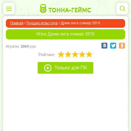
Главная
/
Лучшие игры года
/
Дрим лига соккер 2016
Игра Дрим лига соккер 2016
Играли:
2069
раз
Рейтинг:
Только для ПК