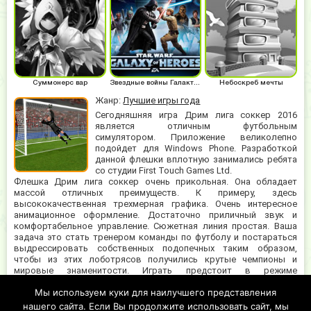
Суммонерс вар
Звездные войны Галактика героев
Небоскреб мечты
Жанр:
Лучшие игры года
Сегодняшняя игра Дрим лига соккер 2016
является отличным футбольным
симулятором. Приложение великолепно
подойдет для Windows Phone. Разработкой
данной флешки вплотную занимались ребята
со студии First Touch Games Ltd.
Флешка Дрим лига соккер очень прикольная. Она обладает
массой отличных преимуществ. К примеру, здесь
высококачественная трехмерная графика. Очень интересное
анимационное оформление. Достаточно приличный звук и
комфортабельное управление. Сюжетная линия простая. Ваша
задача это стать тренером команды по футболу и постараться
выдрессировать собственных подопечных таким образом,
чтобы из этих лоботрясов получились крутые чемпионы и
мировые знаменитости. Играть предстоит в режиме
полноценных тренировок. Выгнали спортсменов на игровое
Мы используем куки для наилучшего представления
поле? Молодцы, начинайте их гонять до изнеможения. Пусть
тренируются. Нужно приобретать опыт и закалять характер.
нашего сайта. Если Вы продолжите использовать сайт, мы